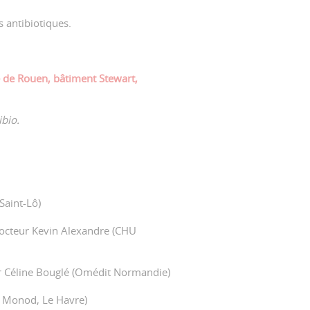
s antibiotiques.
 de Rouen, bâtiment Stewart,
ibio.
Saint-Lô)
Docteur Kevin Alexandre (CHU
eur Céline Bouglé (Omédit Normandie)
H Monod, Le Havre)