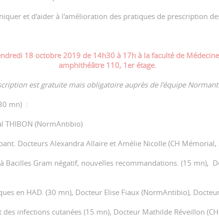
iquer et d'aider à l'amélioration des pratiques de prescription de
ndredi 18 octobre 2019 de 14h30 à 17h à la faculté de Médecine
amphithéâtre 110, 1er étage.
scription est gratuite mais obligatoire auprès de l'équipe Normant
(30 mn) :
cal THIBON (NormAntibio)
ipant. Docteurs Alexandra Allaire et Amélie Nicolle (CH Mémorial, 
ns à Bacilles Gram négatif, nouvelles recommandations. (15 mn), 
tiques en HAD. (30 mn), Docteur Elise Fiaux (NormAntibio), Doct
t des infections cutanées (15 mn), Docteur Mathilde Réveillon (C