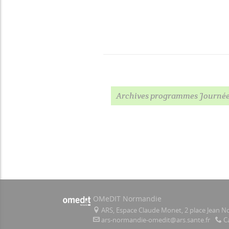
Archives programmes Journées
OMeDIT Normandie
ARS, Espace Claude Monet, 2 place Jean No
ars-normandie-omedit@ars.sante.fr
C