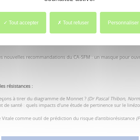
e fonctionnement de NormAntibio, Centre Régional de Conseil en
ibio)
 d'antibiotiques ? A propos d'un cas clinique
(Pr Renaud Verdon, 
ologique avant de décider ? A propos d'un cas clinique
(Pr Franço
Tout accepter
Tout refuser
Personnaliser
les nouvelles recommandations du CA-SFM : un masque pour ouvrir
s résistances :
s leçons à tirer du diagramme de Monnet ?
(Dr Pascal Thibon, Norm
t de santé : quels impacts d'une étude de pertinence sur le linézo
rte Vitale comme outil de prédiction du risque d'antibiorésistance
(