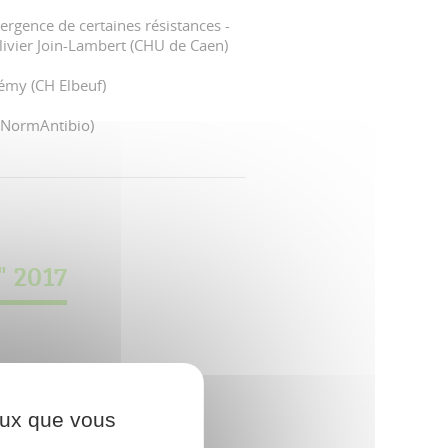
ergence de certaines résistances -
livier Join-Lambert (CHU de Caen)
émy (CH Elbeuf)
 (NormAntibio)
" 2017
ceux que vous