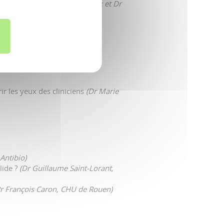
 Antibiothérapie
(Dr Elise Fiaux et Dr
CHU de Caen)
is Caron, CHU de Rouen)
 les yeux des cliniciens
(Dr Marie
Antibio)
lide ?
(Dr Guillaume Saint-Lorant,
Pr François Caron, CHU de Rouen)