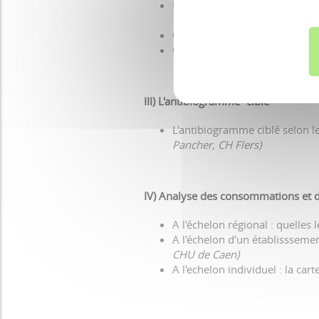
Bilan de la première année d
Emmanuel Piednoir, NormAnt
Quel risque à ne pas prescrire
Quel dialogue clinico-microbi
III) L'antibiogramme "ciblé"
L'antibiogramme ciblé selon 
Pancher, CH Flers)
IV) Analyse des consommations et de
A l'échelon régional : quelle
A l'échelon d'un établisssemen
CHU de Caen)
A l'echelon individuel : la ca