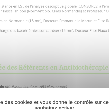
tance en ES : de l’analyse descriptive globale (CONSORES) à l’ém
 Pascal Thibon (NormAntibio, CPias Normandie) et Professeur O
es en Normandie (15 mn), Docteurs Emmanuelle Martin et Elise R
charge des bactériémies sur cathéter (15 mn), Docteur Elise Fiaux
 des Référents en Antibiothérapie
ale
(Mr Pascal Lemieux, ARS Normandie)
irremplaçable !
ise des cookies et vous donne le contrôle sur 
souhaitez activer