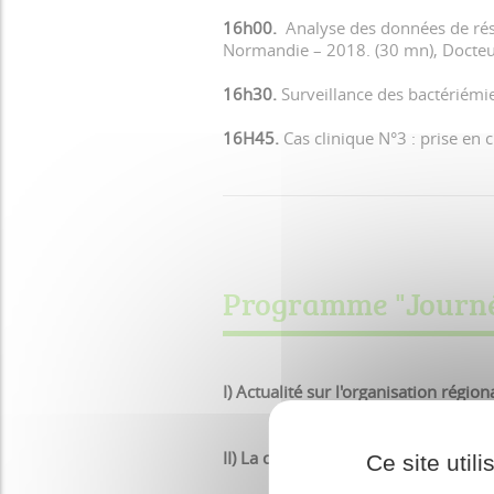
16h00.
Analyse des données de résis
Normandie – 2018. (30 mn), Docteur
16h30.
Surveillance des bactériémi
16H45.
Cas clinique N°3 : prise en 
Programme "Journée
I) Actualité sur l'organisation région
II) La concertation au cas par cas : 
Ce site util