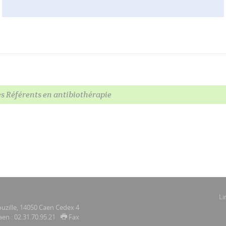
 Référents en antibiothérapie
Li
uzille, 14050 Caen Cedex 4
aen : 02.31.70.95.21
Fax