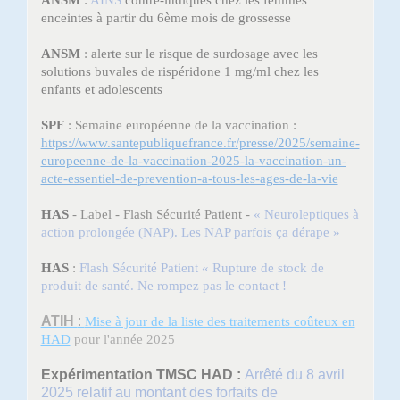
ANSM
:
AINS
enceintes à partir du 6ème mois de grossesse
alerte sur le risque de surdosage avec les
ANSM
:
solutions buvales de rispéridone 1 mg/ml chez les
enfants et adolescents
SPF
: Semaine européenne de la vaccination :
https://www.santepubliquefrance.fr/presse/2025/semaine-
europeenne-de-la-vaccination-2025-la-vaccination-un-
acte-essentiel-de-prevention-a-tous-les-ages-de-la-vie
HAS
- Label - Flash Sécurité Patient -
« Neuroleptiques à
action prolongée (NAP). Les NAP parfois ça dérape »
HAS
:
Flash Sécurité Patient « Rupture de stock de
produit de santé. Ne rompez pas le contact !
ATIH
:
Mise à jour de la liste des traitements coûteux en
HAD
pour l'année 2025
Expérimentation TMSC HAD :
Arrêté du 8 avril
2025 relatif au montant des forfaits de