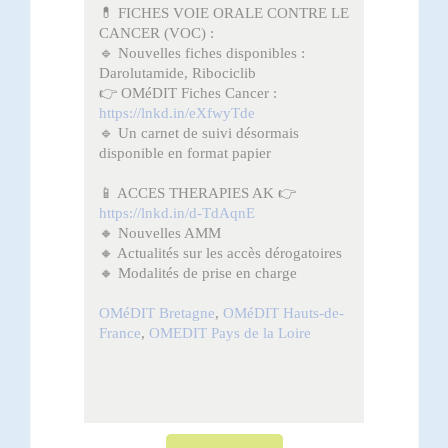
💊 FICHES VOIE ORALE CONTRE LE
CANCER (VOC) :
🔹 Nouvelles fiches disponibles :
Darolutamide, Ribociclib
👉 OMéDIT Fiches Cancer :
https://lnkd.in/eXfwyTde
🔹 Un carnet de suivi désormais
disponible en format papier
📱 ACCES THERAPIES AK 👉
https://lnkd.in/d-TdAqnE
🔸 Nouvelles AMM
🔸 Actualités sur les accès dérogatoires
🔸 Modalités de prise en charge
OMéDIT Bretagne
,
OMéDIT Hauts-de-
France
,
OMEDIT Pays de la Loire