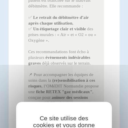
patient est branchée sur le mauvais
débitmètre. Elle recommande :
✅
Le retrait du débitmètre d’air
après chaque utilisation
,
✅
Un étiquetage clair et visible
des
prises murales : « Air » et « O2 » ou «
Oxygène ».
Ces recommandations font écho à
plusieurs
évènements indésirables
graves
déjà observés sur le terrain.
📌 Pour accompagner les équipes de
soins dans la
(re)sensibilisation à ces
risques
, l’OMéDIT Normandie propose
une
fiche RETEX "gaz médicaux"
,
conçue pour
animer des sessions
courtes (15-30 min)
directement dans
les services.
Ce site utilise des
💡 Cette fiche permet d’
engager une
cookies et vous donne
réflexion collective
, de partager des