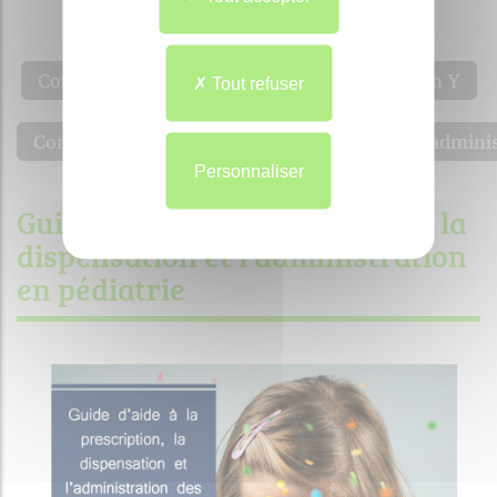
Merci par avance pour votre collaboration 🙏 🙏
Compatibilités anti-infectieux administrés en Y
Tout refuser
Compatibilités des médicaments injectables adminis
Personnaliser
Guide d'aide à la prescription, la
dispensation et l'administration
en pédiatrie