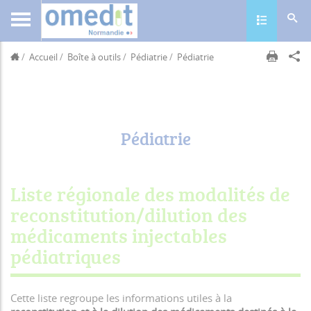
Toggle navig
Accueil
Boîte à outils
Pédiatrie
Pédiatrie
Pédiatrie
Liste régionale des modalités de
reconstitution/dilution des
médicaments injectables
pédiatriques
Cette liste regroupe les informations utiles à la