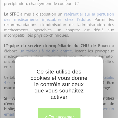
précipitation, changement de couleur...) ?
La SFPC
a mis à disposition un
référentiel sur la perfusion
des médicaments injectables chez l’adulte
. Parmi les
recommandations d’optimisation de l’administration des
médicaments injectables, un chapitre est dédié aux
incompatibilités physico-chimiques.
L'équipe du service d'oncopédiatrie du CHU de Rouen
a
élaboré
un tableau à double entrée,
listant les principaux
médicaments utilisés dans le service d'immuno-hémato-
oncologie pédiatrique et indiquant le degré de compatibilités
entre eux.
Ce site utilise des
Ce tableau, élaboré à partir des données des RCP et
cookies et vous donne
Stabilis
4.0
reste un document de travail et a vocation à être
le contrôle sur ceux
mutualisé en vue de créer un fichier dynamique et partagé
que vous souhaitez
activer
Si vous souhaitez collaborer et si vous identifiez
d’éventuelles divergences et/ou ajouts (avec revue de
bibliographie), nous vous remercions de
nous adresser un
email
Tout accepter