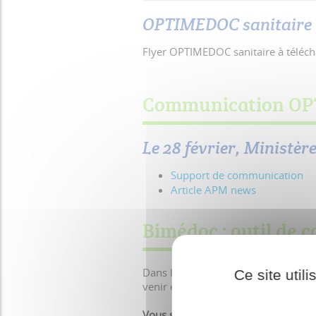
OPTIMEDOC sanitaire
Flyer OPTIMEDOC sanitaire à téléc
Communication OPT
Le 28 février, Ministère
Support de communication
Article APM news
Bimédoc : outil de 
Dans le cadre d'une Commission rég
Ce site util
venir en
appui
de la
coordination vi
Vous souhaitez prendre part à ce pr