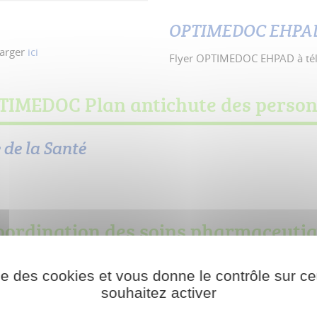
OPTIMEDOC EHPA
harger
ici
Flyer OPTIMEDOC EHPAD à té
IMEDOC Plan antichute des person
 de la Santé
coordination des soins pharmaceuti
ionale de choix, le
logiciel de soins pharmaceutiques
Bimedoc
a
ise des cookies et vous donne le contrôle sur 
lle-hôpital
de ce projet.
souhaitez activer
ojet, inscrivez-vous gratuitement.