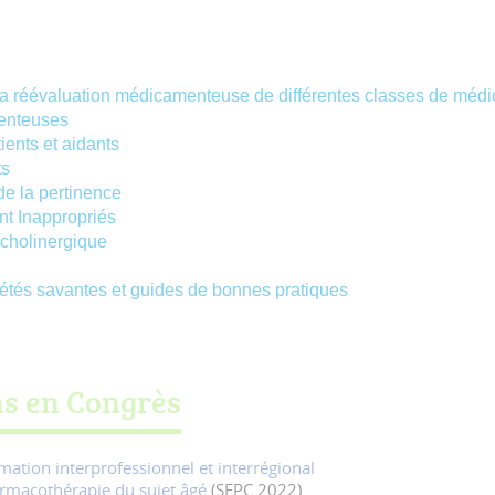
la réévaluation médicamenteuse de différentes classes de méd
menteuses
ients et aidants
ts
 de la pertinence
t Inappropriés
icholinergique
tés savantes et guides de bonnes pratiques
s en Congrès
tion interprofessionnel et interrégional
harmacothérapie du sujet âgé
(SFPC 2022)