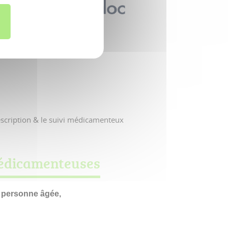
escription & le suivi médicamenteux
 médicamenteuses
a personne âgée,