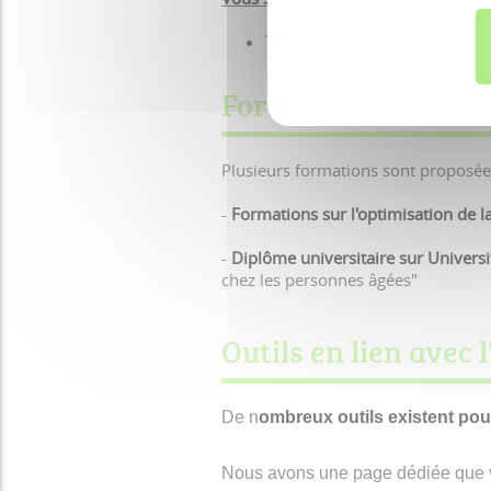
Tutoriel bimedoc
+
Guide
« I
Formations régiona
Plusieurs formations sont proposée
-
Formations sur l'optimisation de l
-
Diplôme universitaire sur Univer
chez les personnes âgées"
Outils en lien avec
De n
ombreux outils existent po
Nous avons une page dédiée que 