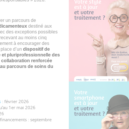
urer un parcours de
édicamenteux
destiné aux
vec des exceptions possibles
 recevant au moins cinq
alement à encourager des
 place d’un
dispositif de
e et pluriprofessionnelle des
collaboration renforcée
rée au parcours de soins du
s
: février 2026
qu’au 1er mai 2026
026
s financements : septembre