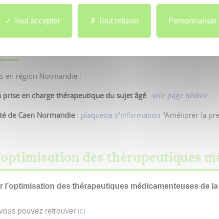
nscription et Connexion
au service BIMEDOC »
Tout accepter
Tout refuser
Personnaliser
les
s en région Normandie :
a prise en charge thérapeutique du sujet âgé
:
voir page dédiée
sité de Caen Normandie
:
plaquette d'information
"Améliorer la pr
 l'optimisation des thérapeutiques
ur l’optimisation des thérapeutiques médicamenteuses de l
vous pouvez retrouver
ici