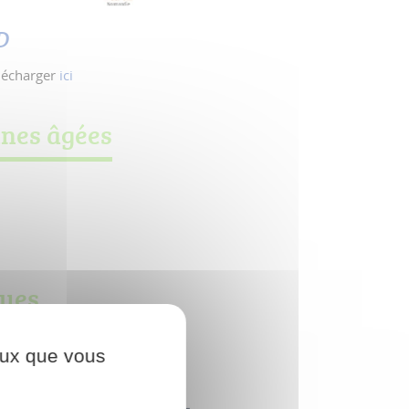
D
lécharger
ici
nes âgées
ques
 été choisi pour
ceux que vous