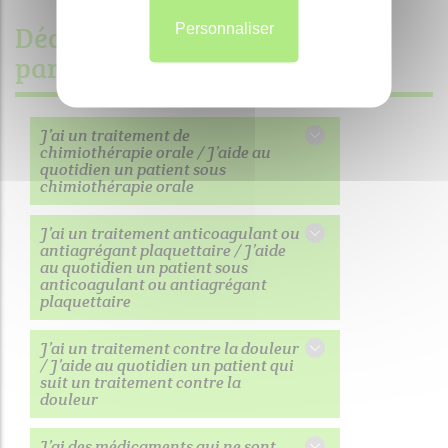
Découvrez les outils proposés
Personnaliser
par l'OMéDIT
J’ai un traitement de
chimiothérapie orale / J’aide au
quotidien un patient sous
chimiothérapie orale
J’ai un traitement anticoagulant ou
antiagrégant plaquettaire / J’aide
au quotidien un patient sous
anticoagulant ou antiagrégant
plaquettaire
J’ai un traitement contre la douleur
/ J’aide au quotidien un patient qui
suit un traitement contre la
douleur
J’ai des médicaments qui ne sont