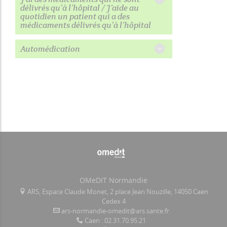
délivrés qu’à l’hôpital / J’aide au
quotidien un patient qui a des
médicaments délivrés qu’à l’hôpital
Automédication
OMeDIT Normandie
ARS, Espace Claude Monet, 2 place Jean Nouzille, 14050 Caen
Cedex 4
ars-normandie-omedit@ars.sante.fr
Caen : 02.31.70.95.21