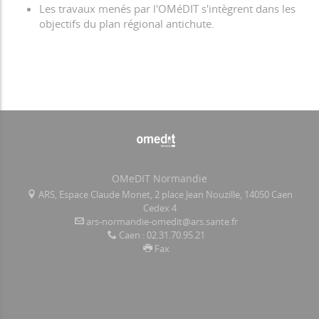
Les travaux menés par l'OMéDIT s'intègrent dans les
objectifs du plan régional antichute.
OMeDIT Normandie
ARS, Espace Claude Monet, 2 place Jean Nouzille, 14050 Caen
Cedex 4
ars-normandie-omedit@ars.sante.fr
Caen : 02.31.70.95.21
Fax