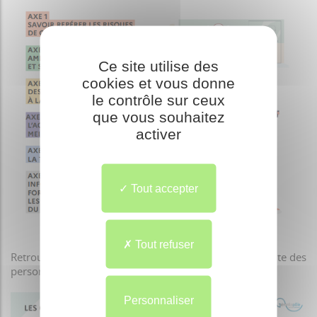
Ce site utilise des
cookies et vous donne
le contrôle sur ceux
que vous souhaitez
activer
Tout accepter
Tout refuser
Retrouvez la page du Ministère dédiée au plan antichute des
personnes âgées :
ici
Personnaliser