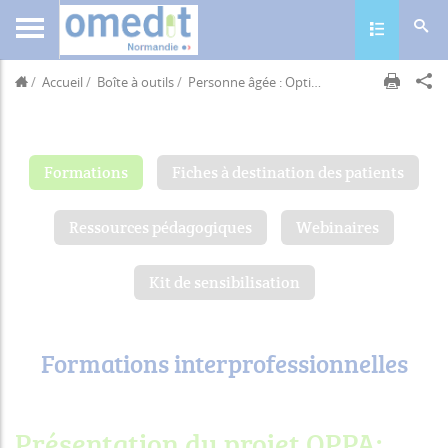
Toggle navig
Accueil
Boîte à outils
Personne âgée : Optimisation médicamenteuse
Formations
Fiches à destination des patients
Ressources pédagogiques
Webinaires
Kit de sensibilisation
Formations interprofessionnelles
Présentation du projet OPPA: