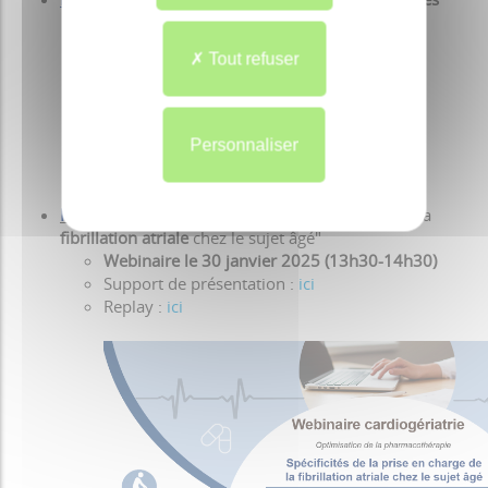
Support épisode 1 :
ici
Replay épisode 1 :
ici
Tout refuser
Support épisode 2 :
ici
Replay épisode 2 :
ici
Support épisode 3 :
ici
Replay épisode 3 :
ici
Personnaliser
Module 12 :
"Spécifités de la prise en charge de la
fibrillation atriale
chez le sujet âgé"
Webinaire le 30 janvier 2025 (13h30-14h30)
Support de présentation :
ici
Replay :
ici