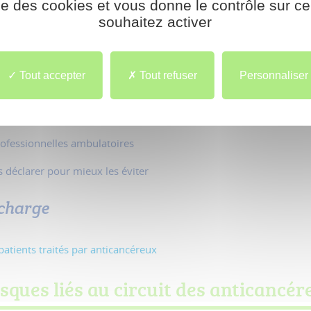
ise des cookies et vous donne le contrôle sur 
sirables associés aux soins (EIAS) : mode d’emploi
souhaitez activer
 indésirables associés aux soins (EIAS) rencontrés hors établisse
n avec les anticancéreux oraux : des erreurs pas si rares et si a
Tout accepter
Tout refuser
Personnaliser
ité (RMM)
x médicaments et dispositifs associés (REMED)
ofessionnelles ambulatoires
 déclarer pour mieux les éviter
 charge
atients traités par anticancéreux
sques liés au circuit des anticancé