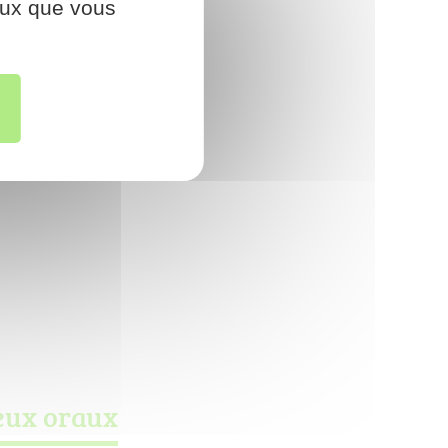
ceux que vous
ment de santé
nodines !
reux oraux