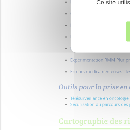
Ce site util
L’analyse des évènements indé
Classification des évènements
Erreurs médicamenteuses en lie
Revue de mortalité et morbid
La revue des erreurs liées au
Expérimentation RMM Pluripr
Erreurs médicamenteuses : les
Outils pour la prise en
Télésurveillance en oncologie
Sécurisation du parcours des p
Cartographie des ri