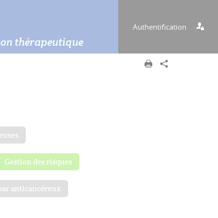
Authentification
tion thérapeutique
reuses
Gestion des risques
 par anticancéreux