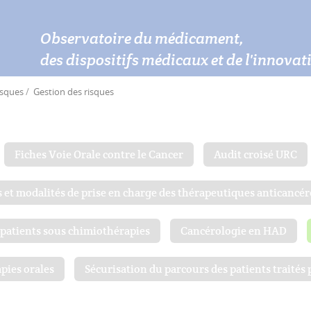
Observatoire du médicament,
des dispositifs médicaux et de l'innova
isques
Gestion des risques
Fiches Voie Orale contre le Cancer
Audit croisé URC
 et modalités de prise en charge des thérapeutiques anticancé
 patients sous chimiothérapies
Cancérologie en HAD
pies orales
Sécurisation du parcours des patients traités