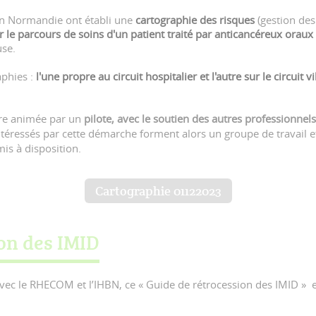
ion Normandie ont établi une
cartographie des risques
(gestion des
ur le parcours de soins d'un patient traité par anticancéreux oraux
euse.
aphies :
l'une propre au circuit hospitalier et l'autre sur le circuit vi
tre animée par un
pilote, avec le soutien des autres professionnel
téressés par cette démarche forment alors un groupe de travail et
 mis à disposition.
Cartographie 01122023
on des IMID
vec le RHECOM et l’IHBN, ce « Guide de rétrocession des IMID » es