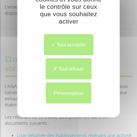
le contrôle sur ceux
L’ensemble du protocole et des documents associés est
disponible sur le site de l’ANSM en
cliquant ici.
que vous souhaitez
activer
Tout accepter
Etat des lieux de l'activité de
stérilisation
Tout refuser
L’ANAP a été missionnée à l’automne 2015 par la Direction
Générale de l’Offre de Soins pour dresser un état des lieux
Personnaliser
exhaustif de l’activité de stérilisation de l’ensemble des
établissements sanitaires sur le territoire national.
Les résultats de ce travail sont présentés dans les
documents suivants :
Liste détaillée des établissements réalisant une activité